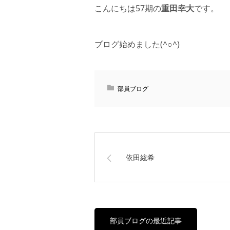
こんにちは57期の
重田幸大
です。
ブログ始めました(^○^)
部員ブログ
依田絃希
部員ブログの最近記事