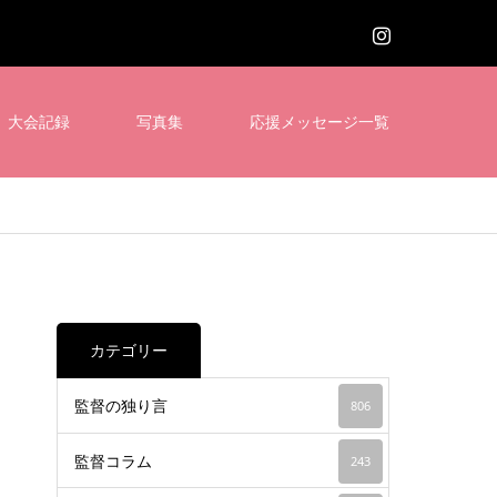
大会記録
写真集
応援メッセージ一覧
カテゴリー
監督の独り言
806
監督コラム
243