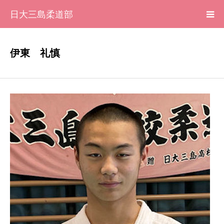
日大三島柔道部
HOME
伊東 礼慎
柔道部 紹介
ブログ
大会記録
写真集
応援メッセージ一覧