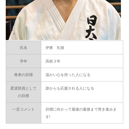
氏名
伊東 礼慎
学年
高校３年
将来の目標
温かい心を持った人になる
柔道部員として
誰からも応援される人になる
の目標
一言コメント
目標に向かって最後の最後まで突き進みま
す!