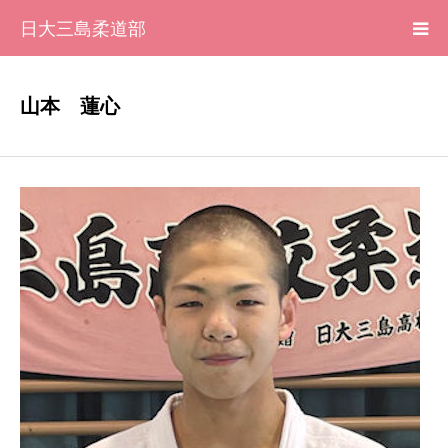
日大三島柔道部
HOME
山本 蓮心
柔道部 紹介
ブログ
大会記録
写真集
応援メッセージ一覧