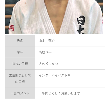
氏名
山本 蓮心
学年
高校３年
将来の目標
人の役に立つ
柔道部員として
インターハイベスト８
の目標
一言コメント
一年間よろしくお願いします