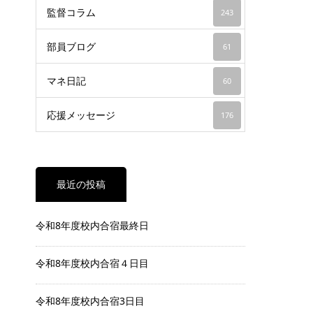
監督コラム
243
部員ブログ
61
マネ日記
60
応援メッセージ
176
最近の投稿
令和8年度校内合宿最終日
令和8年度校内合宿４日目
令和8年度校内合宿3日目