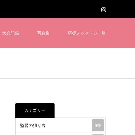
大会記録
写真集
応援メッセージ一覧
カテゴリー
監督の独り言
806