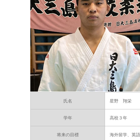
氏名
星野 翔栄
学年
高校３年
将来の目標
海外留学、英