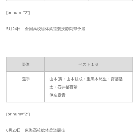
[br num=”2″]
5月24日 全国高校総体柔道競技静岡県予選
団体
ベスト１６
選手
山本 憲・山本耕成・重黒木悠生・齋藤浩
太・石井都百希
伊奈慶貴
[br num=”2″]
6月20日 東海高校総体柔道競技