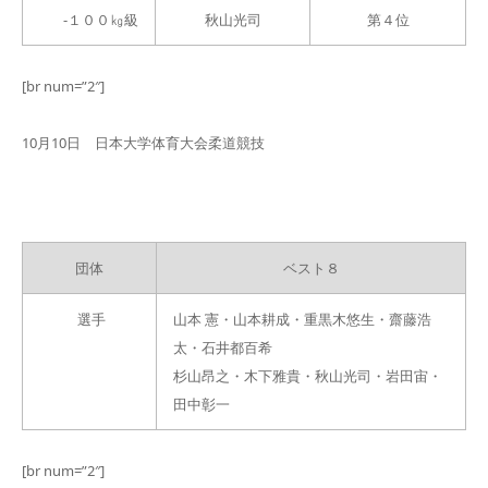
-１００㎏級
秋山光司
第４位
[br num=”2″]
10月10日 日本大学体育大会柔道競技
団体
ベスト８
選手
山本 憲・山本耕成・重黒木悠生・齋藤浩
太・石井都百希
杉山昂之・木下雅貴・秋山光司・岩田宙・
田中彰一
[br num=”2″]