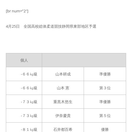
[br num=”2″]
4月25日 全国高校総体柔道競技静岡県東部地区予選
個人
-６６㎏級
山本耕成
準優勝
-６６㎏級
山本 憲
第３位
-７３㎏級
重黒木悠生
準優勝
-７３㎏級
伊奈慶貴
第５位
-８１㎏級
石井都百希
優勝