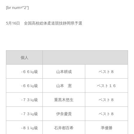
[br num=”2″]
5月16日 全国高校総体柔道競技静岡県予選
個人
-６６㎏級
山本耕成
ベスト８
-６６㎏級
山本 憲
ベスト１６
-７３㎏級
重黒木悠生
ベスト８
-７３㎏級
伊奈慶貴
ベスト８
-８１㎏級
石井都百希
準優勝