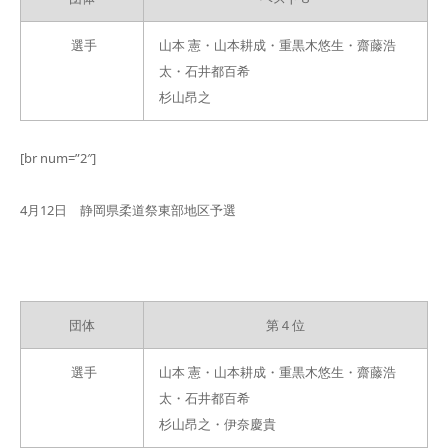
選手
山本 憲・山本耕成・重黒木悠生・齋藤浩
太・石井都百希
杉山昂之
[br num=”2″]
4月12日 静岡県柔道祭東部地区予選
団体
第４位
選手
山本 憲・山本耕成・重黒木悠生・齋藤浩
太・石井都百希
杉山昂之・伊奈慶貴