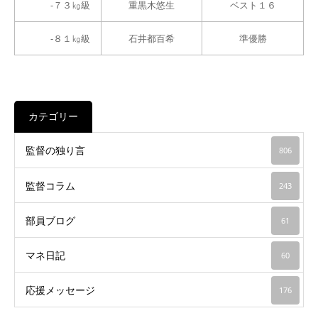
-７３㎏級
重黒木悠生
ベスト１６
-８１㎏級
石井都百希
準優勝
カテゴリー
監督の独り言
806
監督コラム
243
部員ブログ
61
マネ日記
60
応援メッセージ
176