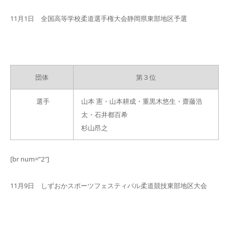
11月1日 全国高等学校柔道選手権大会静岡県東部地区予選
団体
第３位
選手
山本 憲・山本耕成・重黒木悠生・齋藤浩
太・石井都百希
杉山昂之
[br num=”2″]
11月9日 しずおかスポーツフェスティバル柔道競技東部地区大会