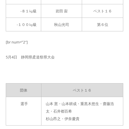
-８１㎏級
岩田 宙
ベスト１６
-１００㎏級
秋山光司
第６位
[br num=”2″]
5月4日 静岡県柔道祭県大会
団体
ベスト１６
選手
山本 憲・山本耕成・重黒木悠生・齋藤浩
太・石井都百希
杉山昂之・伊奈慶貴