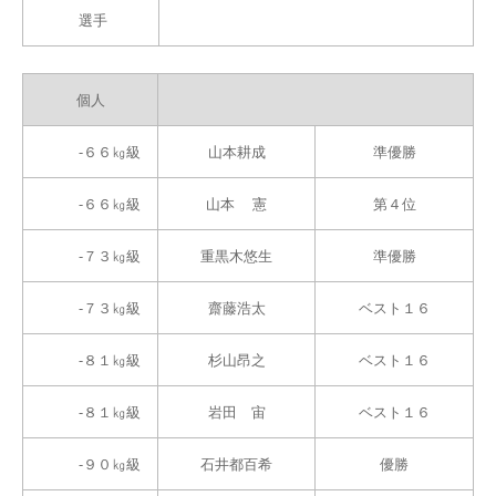
選手
個人
-６６㎏級
山本耕成
準優勝
-６６㎏級
山本 憲
第４位
-７３㎏級
重黒木悠生
準優勝
-７３㎏級
齋藤浩太
ベスト１６
-８１㎏級
杉山昂之
ベスト１６
-８１㎏級
岩田 宙
ベスト１６
-９０㎏級
石井都百希
優勝