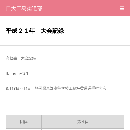
日大三島柔道部
HOME
平成２１年 大会記録
柔道部 紹介
ブログ
高校生 大会記録
[br num=”2″]
大会記録
8月13日～14日 静岡県東部高等学校工藤杯柔道選手権大会
写真集
応援メッセージ一覧
団体
第４位