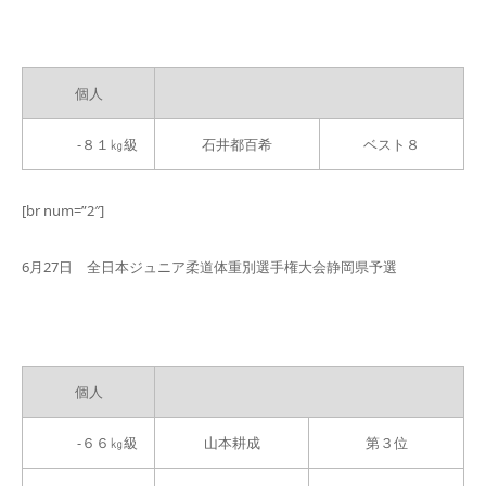
個人
-８１㎏級
石井都百希
ベスト８
[br num=”2″]
6月27日 全日本ジュニア柔道体重別選手権大会静岡県予選
個人
-６６㎏級
山本耕成
第３位