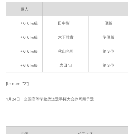
個人
+６６㎏級
田中彰一
優勝
+６６㎏級
木下雅貴
準優勝
+６６㎏級
秋山光司
第３位
+６６㎏級
岩田 宙
第３位
[br num=”2″]
1月24日 全国高等学校柔道選手権大会静岡県予選
団体
ベスト８