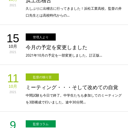
浜工出稽古
2021
久しぶりに出稽古に行ってきました！浜松工業高校。監督の井
口先生とは高校時代からの…
15
管理人より
10月
今月の予定を変更しました
2021
2021年10月の予定を一部変更しました。訂正版…
11
監督の独り言
10月
ミーティング・・・そして改めての自覚
2021
中間試験も今日で終了。中学生たちも参加してのミーティング
を3部構成で行いました。途中30分間…
9
監督コラム