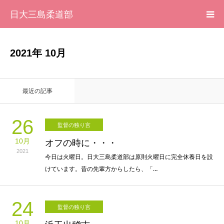
日大三島柔道部
HOME
2021年 10月
柔道部 紹介
最近の記事
ブログ
26
監督の独り言
大会記録
10月
オフの時に・・・
2021
写真集
今日は火曜日。日大三島柔道部は原則火曜日に完全休養日を設
けています。昔の先輩方からしたら、「…
応援メッセージ一覧
24
監督の独り言
10月