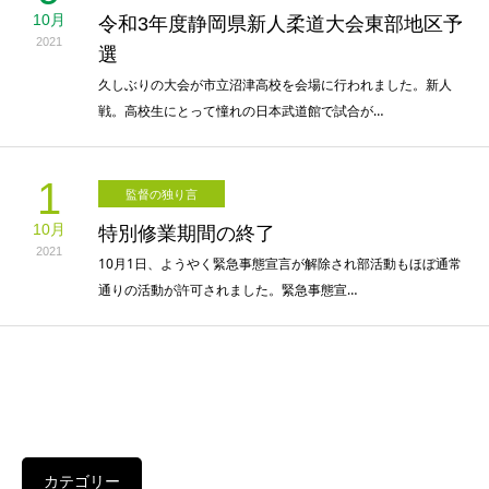
10月
令和3年度静岡県新人柔道大会東部地区予
2021
選
久しぶりの大会が市立沼津高校を会場に行われました。新人
戦。高校生にとって憧れの日本武道館で試合が…
1
監督の独り言
10月
特別修業期間の終了
2021
10月1日、ようやく緊急事態宣言が解除され部活動もほぼ通常
通りの活動が許可されました。緊急事態宣…
カテゴリー