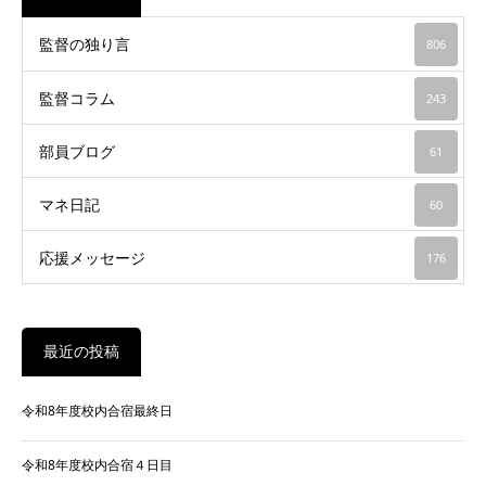
監督の独り言
806
監督コラム
243
部員ブログ
61
マネ日記
60
応援メッセージ
176
最近の投稿
令和8年度校内合宿最終日
令和8年度校内合宿４日目