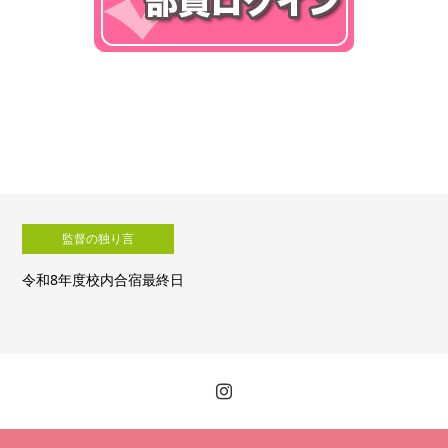
督の独り言
監
度校内合宿最終日
令和8年