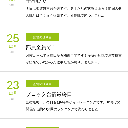
平常心で…
2016
明日は柔道祭東部予選です。選手たちの状態は上々！前回の個
人戦とは全く違う状態です。団体戦で勝つ。これ…
25
監督の独り言
10月
部員全員で！
2016
月曜日休んで火曜日から稽古再開です！怪我や病気で通常稽古
が出来ていなかった選手たちが戻り、またチーム…
23
監督の独り言
10月
ブロック合宿最終日
2016
合宿最終日。今日も朝6時半からトレーニングです。片付けの
関係から約20分間のランニングで終わりました…