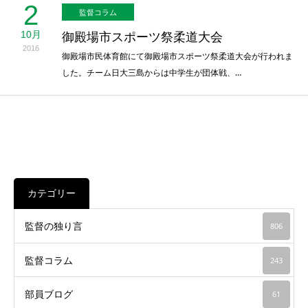
2
監督コラム
10月
御殿場市スポーツ祭柔道大会
2016
御殿場市民体育館にて御殿場市スポーツ祭柔道大会が行われま
した。チーム日大三島からは中学生が団体戦、…
カテゴリー
監督の独り言
806
監督コラム
243
部員ブログ
61