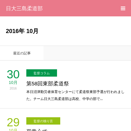
日大三島柔道部
HOME
2016年 10月
柔道部 紹介
最近の記事
ブログ
30
監督コラム
大会記録
10月
第58回東部柔道祭
2016
写真集
本日沼津勤労者体育センターにて柔道祭東部予選が行われまし
た。チーム日大三島柔道部は高校、中学の部で…
応援メッセージ一覧
29
監督の独り言
10月