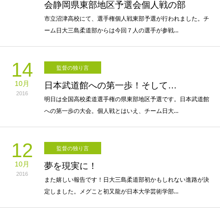
会静岡県東部地区予選会個人戦の部
市立沼津高校にて、選手権個人戦東部予選が行われました。チ
ーム日大三島柔道部からは今回７人の選手が参戦…
14
監督の独り言
10月
日本武道館への第一歩！そして…
2016
明日は全国高校柔道選手権の県東部地区予選です。日本武道館
への第一歩の大会。個人戦とはいえ、チーム日大…
12
監督の独り言
10月
夢を現実に！
2016
また嬉しい報告です！日大三島柔道部初かもしれない進路が決
定しました。メグこと初又龍が日本大学芸術学部…