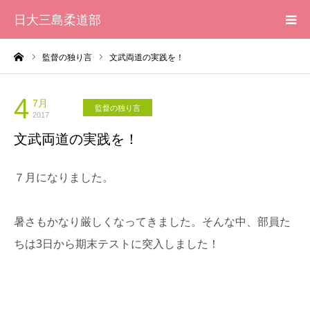
日大三島柔道部
ーム
監督の独り言
文武両道の実践を！
HOME
柔道部 紹介
4
7月
監督の独り言
2017
文武両道の実践を！
ブログ
７月になりました。
大会記録
写真集
暑さもかなり厳しくなってきました。そんな中、部員た
ちは3日から期末テストに突入しました！
応援メッセージ一覧