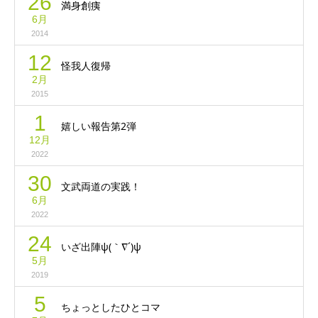
26
満身創痍
6月
2014
12
怪我人復帰
2月
2015
1
嬉しい報告第2弾
12月
2022
30
文武両道の実践！
6月
2022
24
いざ出陣ψ(｀∇´)ψ
5月
2019
5
ちょっとしたひとコマ