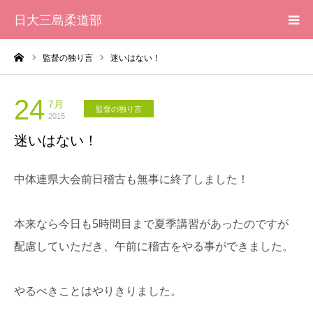
日大三島柔道部
ーム
監督の独り言
迷いはない！
HOME
柔道部 紹介
24
7月
監督の独り言
2015
迷いはない！
ブログ
中体連県大会前日稽古も無事に終了しました！
大会記録
写真集
本来なら今日も5時間目まで夏季講習があったのですが
配慮していただき、午前に稽古をやる事ができました。
応援メッセージ一覧
やるべきことはやりきりました。