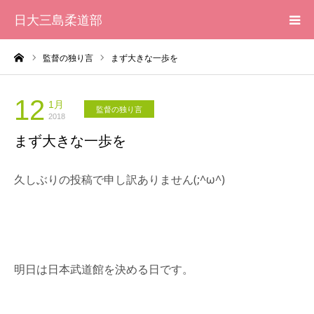
日大三島柔道部
ーム
監督の独り言
まず大きな一歩を
HOME
柔道部 紹介
12
1月
監督の独り言
2018
まず大きな一歩を
ブログ
久しぶりの投稿で申し訳ありません(;^ω^)
大会記録
写真集
応援メッセージ一覧
明日は日本武道館を決める日です。