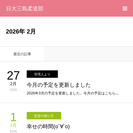
日大三島柔道部
HOME
2026年 2月
柔道部 紹介
最近の記事
ブログ
27
管理人より
大会記録
2月
今月の予定を更新しました
2026
写真集
2026年3月の予定を更新しました。今月の予定はこちら…
応援メッセージ一覧
1
監督の独り言
2月
幸せの時間(о´∀`о)
2026