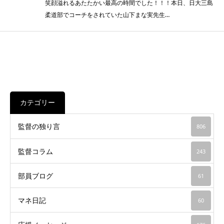
笑顔溢れるあたたかい最高の時間でした！！！本日、日大三島
柔道部でコーチをされていた山下まな実先生…
カテゴリー
監督の独り言
806
監督コラム
243
部員ブログ
61
マネ日記
60