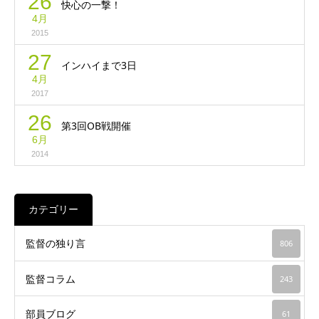
26
快心の一撃！
4月
2015
27
インハイまで3日
4月
2017
26
第3回OB戦開催
6月
2014
カテゴリー
監督の独り言
806
監督コラム
243
部員ブログ
61