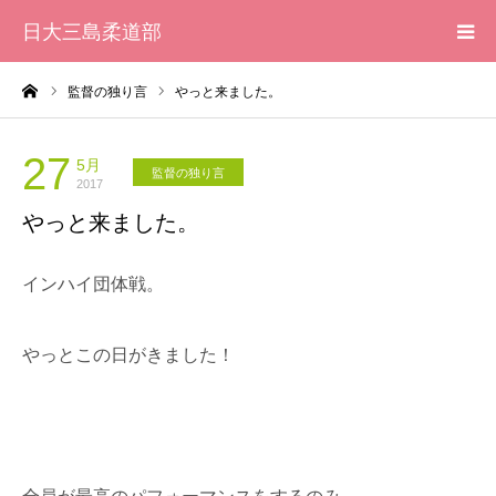
日大三島柔道部
ーム
監督の独り言
やっと来ました。
HOME
柔道部 紹介
27
5月
監督の独り言
2017
やっと来ました。
ブログ
インハイ団体戦。
大会記録
写真集
やっとこの日がきました！
応援メッセージ一覧
全員が最高のパフォーマンスをするのみ。