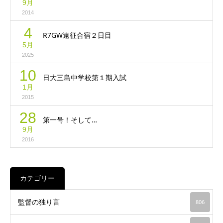
9月
2014
4
R7GW遠征合宿２日目
5月
2025
10
日大三島中学校第１期入試
1月
2015
28
第一号！そして…
9月
2016
カテゴリー
監督の独り言
806