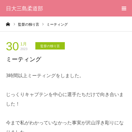
日大三島柔道部
ーム
監督の独り言
ミーティング
HOME
柔道部 紹介
30
1月
監督の独り言
2023
ミーティング
ブログ
3時間以上ミーティングをしました。
大会記録
写真集
じっくりキャプテンを中心に選手たちだけで向き合いま
した！
応援メッセージ一覧
今まで私がわかっていなかった事実が沢山浮き彫りにな
りました。