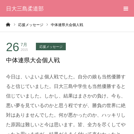
日大三島柔道部
ーム
応援メッセージ
中体連県大会個人戦
HOME
柔道部 紹介
26
7月
応援メッセージ
2015
中体連県大会個人戦
ブログ
今日は、いよいよ個人戦でした。自分の娘も当然優勝す
大会記録
ると信じていました。日大三島中学生も当然優勝すると
写真集
信じていました。しかし、結果はまさかの負け。今も、
悪い夢を見ているのかと思う程ですが、勝負の世界に絶
応援メッセージ一覧
対はありませんでした。何が悪かったのか、ハッキリし
た原因は難しいと今は思います。皆、全力を尽くしてや
ったと思いますが、結果がうまく付いて来なかったと。