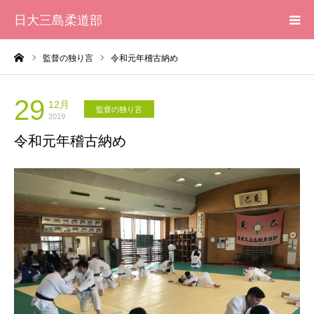
日大三島柔道部
ーム
監督の独り言
令和元年稽古納め
HOME
柔道部 紹介
29
12月
監督の独り言
2019
令和元年稽古納め
ブログ
大会記録
写真集
応援メッセージ一覧