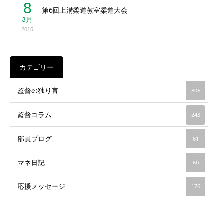
8
第6回上溝柔道教室柔道大会
3月
2015
カテゴリー
監督の独り言
806
監督コラム
243
部員ブログ
61
マネ日記
60
応援メッセージ
176