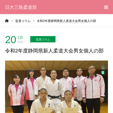
日大三島柔道部
ーム
監督コラム
令和2年度静岡県新人柔道大会男女個人の部
HOME
柔道部 紹介
20
2月
監督コラム
2021
令和2年度静岡県新人柔道大会男女個人の部
ブログ
大会記録
写真集
応援メッセージ一覧