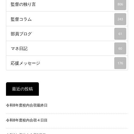
監督の独り言
806
監督コラム
243
部員ブログ
61
マネ日記
60
応援メッセージ
176
最近の投稿
令和8年度校内合宿最終日
令和8年度校内合宿４日目