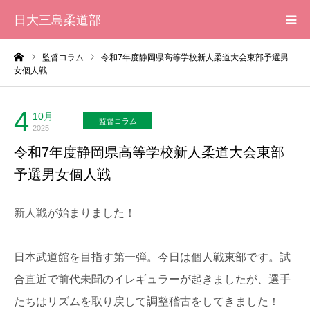
日大三島柔道部
ーム
監督コラム
令和7年度静岡県高等学校新人柔道大会東部予選男
HOME
女個人戦
柔道部 紹介
4
10月
監督コラム
2025
ブログ
令和7年度静岡県高等学校新人柔道大会東部
予選男女個人戦
大会記録
新人戦が始まりました！
写真集
日本武道館を目指す第一弾。今日は個人戦東部です。試
応援メッセージ一覧
合直近で前代未聞のイレギュラーが起きましたが、選手
たちはリズムを取り戻して調整稽古をしてきました！