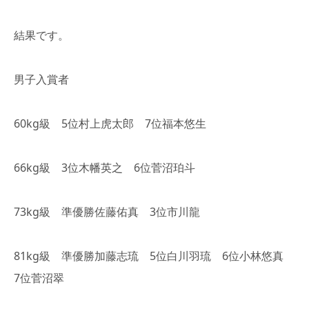
結果です。
男子入賞者
60kg級 5位村上虎太郎 7位福本悠生
66kg級 3位木幡英之 6位菅沼珀斗
73kg級 準優勝佐藤佑真 3位市川龍
81kg級 準優勝加藤志琉 5位白川羽琉 6位小林悠真
7位菅沼翠