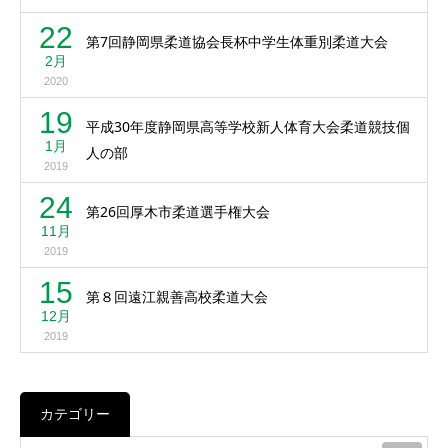
22
第7回静岡県柔道協会長杯中学生体重別柔道大会
2月
2020
19
平成30年度静岡県高等学校新人体育大会柔道競技個
1月
人の部
2019
24
第26回厚木市柔道選手権大会
11月
2019
15
第８回遠江親善高校柔道大会
12月
2019
カテゴリー