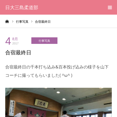
日大三島柔道部
ーム
行事写真
合宿最終日
HOME
柔道部 紹介
4
8月
行事写真
2017
合宿最終日
ブログ
合宿最終日の千本打ち込み&百本投げ込みの様子を山下
大会記録
コーチに撮ってもらいました( ^ω^ )
写真集
応援メッセージ一覧