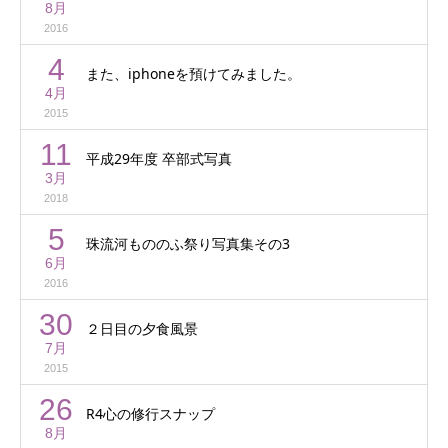
8月
2016
4
また、iphoneを預けてみました。
4月
2015
11
平成29年度 卒部式写真
3月
2018
5
珠流河もののふ祭り写真集その3
6月
2016
30
２日目の夕食風景
7月
2015
26
R4心の修行スナップ
8月