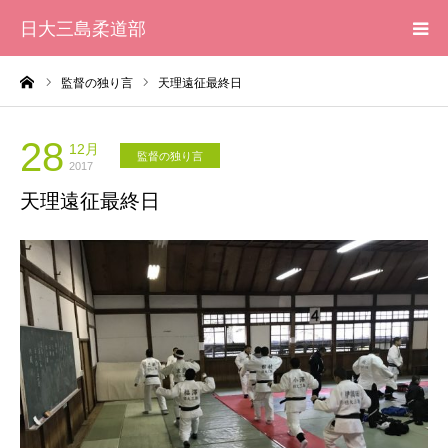
日大三島柔道部
ーム
監督の独り言
天理遠征最終日
HOME
柔道部 紹介
28
12月
監督の独り言
2017
天理遠征最終日
ブログ
大会記録
写真集
応援メッセージ一覧