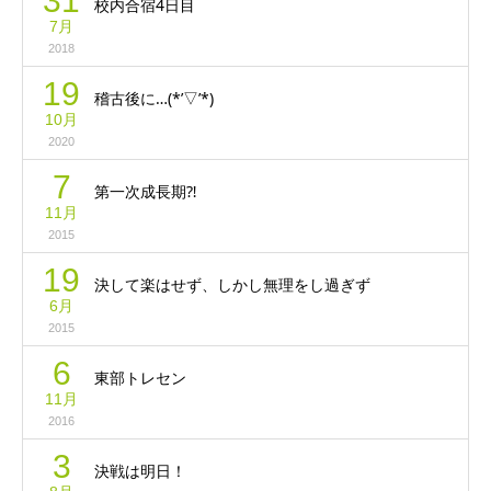
31
校内合宿4日目
7月
2018
19
稽古後に…(*’▽’*)
10月
2020
7
第一次成長期⁈
11月
2015
19
決して楽はせず、しかし無理をし過ぎず
6月
2015
6
東部トレセン
11月
2016
3
決戦は明日！