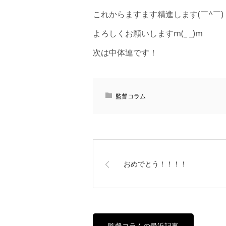
これからますます精進します(￣^￣)
よろしくお願いしますm(_ _)m
次は中体連です！
監督コラム
おめでとう！！！！