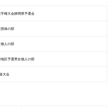
選手権大会静岡県予選会
女団体の部
女個人の部
部地区予選男女個人の部
道大会