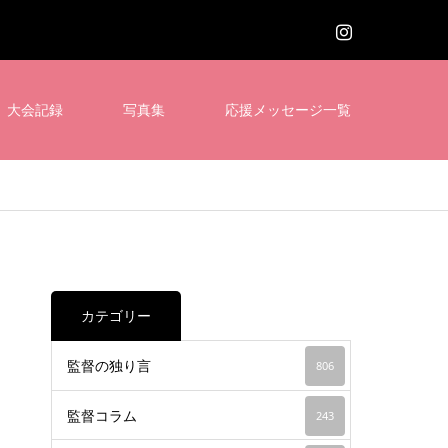
大会記録
写真集
応援メッセージ一覧
カテゴリー
監督の独り言
806
監督コラム
243