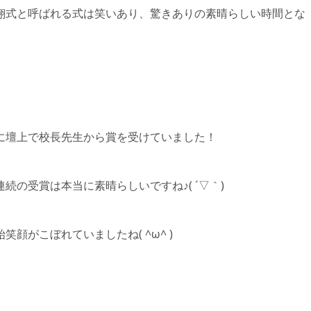
翔式と呼ばれる式は笑いあり、驚きありの素晴らしい時間とな
に壇上で校長先生から賞を受けていました！
続の受賞は本当に素晴らしいですね♪( ´▽｀)
顔がこぼれていましたね( ^ω^ )
。