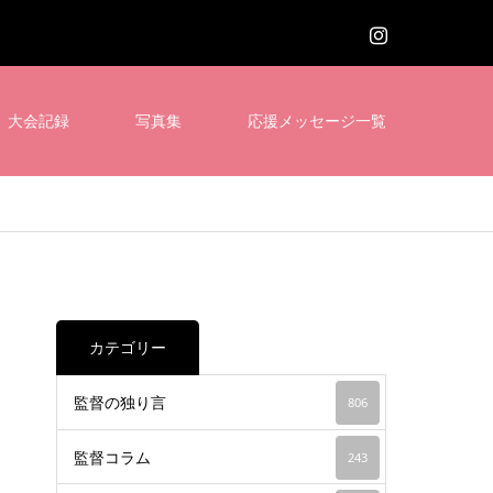
大会記録
写真集
応援メッセージ一覧
カテゴリー
監督の独り言
806
監督コラム
243