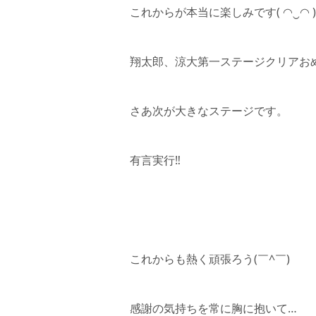
これからが本当に楽しみです( ◠‿◠ )
翔太郎、涼大第一ステージクリアお
さあ次が大きなステージです。
有言実行‼︎
これからも熱く頑張ろう(￣^￣)ゞ
感謝の気持ちを常に胸に抱いて…