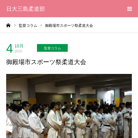
日大三島柔道部
ーム
監督コラム
御殿場市スポーツ祭柔道大会
HOME
柔道部 紹介
4
10月
監督コラム
2015
御殿場市スポーツ祭柔道大会
ブログ
大会記録
写真集
応援メッセージ一覧