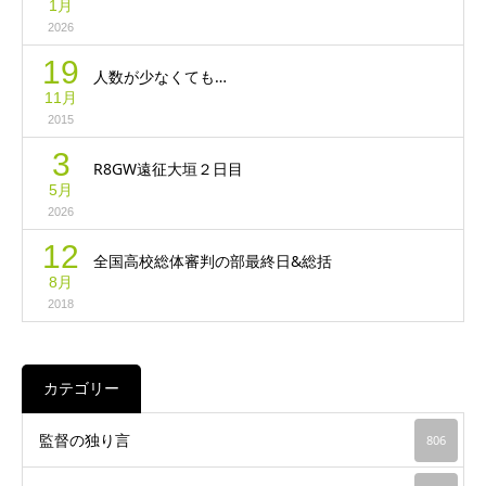
1月
2026
19
人数が少なくても…
11月
2015
3
R8GW遠征大垣２日目
5月
2026
12
全国高校総体審判の部最終日&総括
8月
2018
カテゴリー
監督の独り言
806