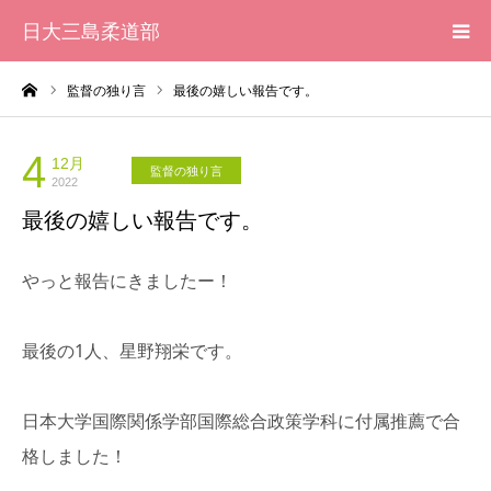
日大三島柔道部
ーム
監督の独り言
最後の嬉しい報告です。
HOME
柔道部 紹介
4
12月
監督の独り言
2022
最後の嬉しい報告です。
ブログ
やっと報告にきましたー！
大会記録
写真集
最後の1人、星野翔栄です。
応援メッセージ一覧
日本大学国際関係学部国際総合政策学科に付属推薦で合
格しました！