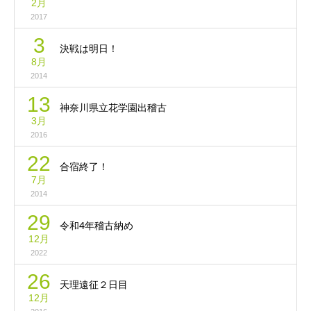
2月
2017
3
決戦は明日！
8月
2014
13
神奈川県立花学園出稽古
3月
2016
22
合宿終了！
7月
2014
29
令和4年稽古納め
12月
2022
26
天理遠征２日目
12月