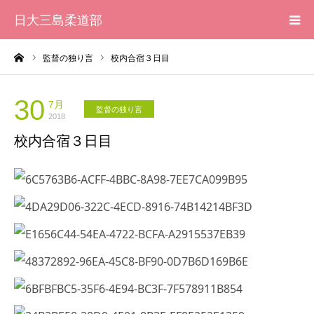
日大三島柔道部
ーム
監督の独り言
校内合宿３日目
HOME
柔道部 紹介
30
7月
監督の独り言
2018
校内合宿３日目
ブログ
大会記録
写真集
応援メッセージ一覧