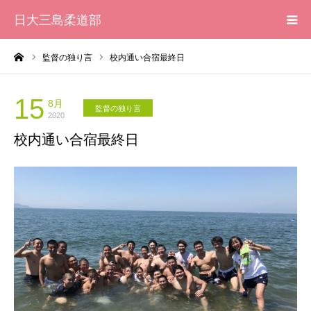
日大三島柔道部
ーム
監督の独り言
校内通い合宿最終日
HOME
柔道部 紹介
15
8月
監督の独り言
2020
校内通い合宿最終日
ブログ
大会記録
写真集
応援メッセージ一覧