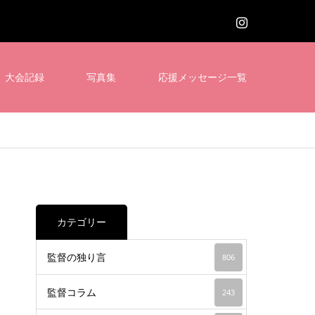
大会記録
写真集
応援メッセージ一覧
カテゴリー
監督の独り言
806
監督コラム
243