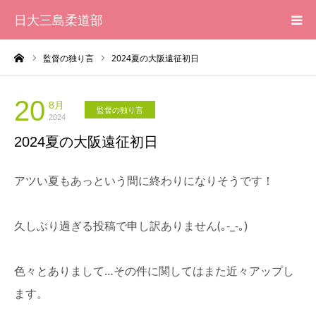
日大三島柔道部
ーム
監督の独り言
2024夏の大阪遠征初日
HOME
柔道部 紹介
20
8月
監督の独り言
2024
2024夏の大阪遠征初日
ブログ
アツい夏もあっという間に終わりになりそうです！
大会記録
写真集
久しぶり過ぎる投稿で申し訳ありません(｡-_-｡)
応援メッセージ一覧
色々とありまして…その件に関してはまた近々アップし
ます。