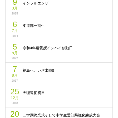
9
インフルエンザ
3月
2015
6
柔道部一期生
7月
2014
5
令和4年度愛媛インハイ移動日
8月
2022
7
福島へ、いざ出陣‼︎
8月
2017
25
天理遠征初日
12月
2018
20
二学期終業式そして中学生愛知県強化練成大会