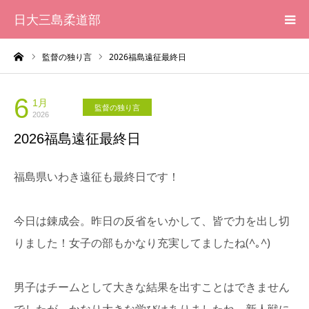
日大三島柔道部
ーム
監督の独り言
2026福島遠征最終日
HOME
柔道部 紹介
6
1月
監督の独り言
2026
2026福島遠征最終日
ブログ
福島県いわき遠征も最終日です！
大会記録
写真集
今日は錬成会。昨日の反省をいかして、皆で力を出し切
りました！女子の部もかなり充実してましたね(^｡^)
応援メッセージ一覧
男子はチームとして大きな結果を出すことはできません
でしたが、かなり大きな学びはありましたね。新人戦に