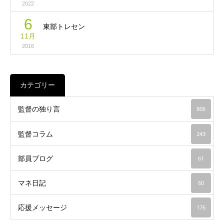
2022
6
東部トレセン
11月
2016
カテゴリー
監督の独り言
806
監督コラム
243
部員ブログ
61
マネ日記
60
応援メッセージ
176