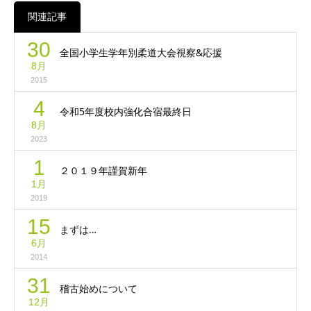
関連記事
30
全国小学生学年別柔道大会視察&応援
8月
2015
4
令和5年度校内強化合宿最終日
8月
2023
1
２０１９年謹賀新年
1月
2019
15
まずは…
6月
2014
31
稽古始めについて
12月