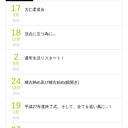
17
大仁柔道会
9月
2015
18
頂点に立つ為に…
11月
2016
2
通常生活リスタート！
9月
2015
24
稽古納め及び稽古始め(鏡開き)
12月
2014
19
平成27年度終了式。そして、全てを追い風に…！
3月
2016