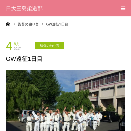
日大三島柔道部
ーム
監督の独り言
GW遠征1日目
HOME
柔道部 紹介
4
5月
監督の独り言
2017
GW遠征1日目
ブログ
大会記録
写真集
応援メッセージ一覧