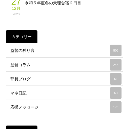
27
令和５年度冬の天理合宿２日目
12月
2023
カテゴリー
監督の独り言
806
監督コラム
243
部員ブログ
61
マネ日記
60
応援メッセージ
176