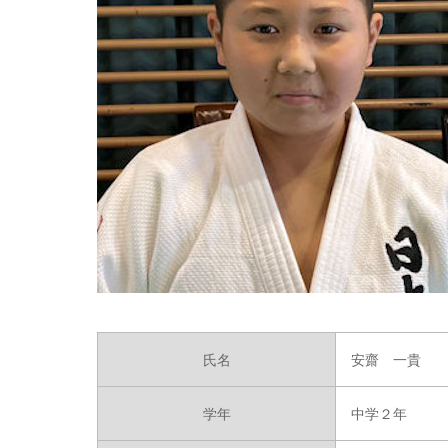
氏名
安齋 一貴
学年
中学２年