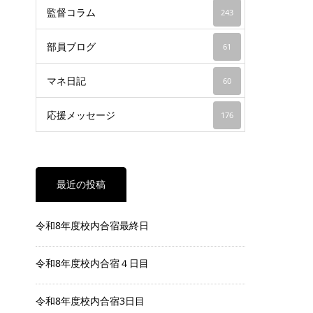
監督コラム
243
部員ブログ
61
マネ日記
60
応援メッセージ
176
最近の投稿
令和8年度校内合宿最終日
令和8年度校内合宿４日目
令和8年度校内合宿3日目