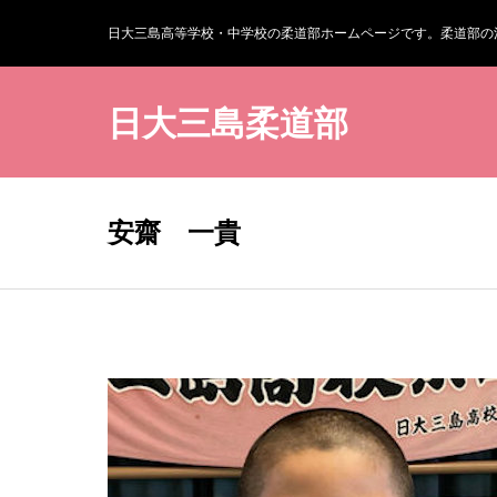
日大三島高等学校・中学校の柔道部ホームページです。柔道部の
日大三島柔道部
安齋 一貴