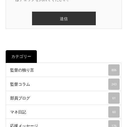
カテゴリー
監督の独り言
806
監督コラム
243
部員ブログ
61
マネ日記
60
応援メッセージ
176