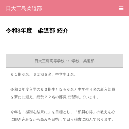
日大三島柔道部
HOME
令和3年度 柔道部 紹介
柔道部 紹介
ブログ
日大三島高等学校・中学校 柔道部
大会記録
６１期６名、６２期５名、中学生１名。
令和２年度入学の６３期生となる６名と中学生４名の新入部員
写真集
を新たに迎え、総勢２２名の部員で活動しています。
応援メッセージ一覧
今年も「感謝を結果に」を目標とし、「部員心得」の教えを心
に叩き込みながら高みを目指して日々稽古に励んでおります。