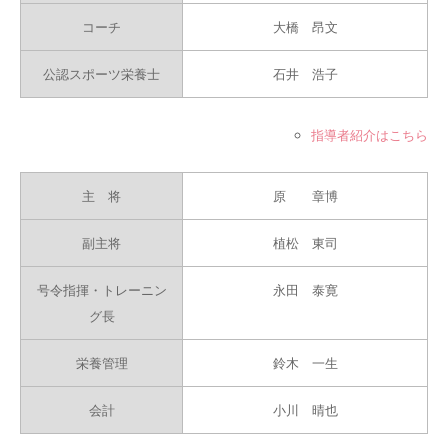
コーチ
大橋 昂文
公認スポーツ栄養士
石井 浩子
指導者紹介はこちら
主 将
原 章博
副主将
植松 東司
号令指揮・トレーニン
永田 泰寛
グ長
栄養管理
鈴木 一生
会計
小川 晴也