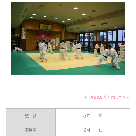
創部50周年史はこちら
監 督
水口 透
事務局
若林 一仁