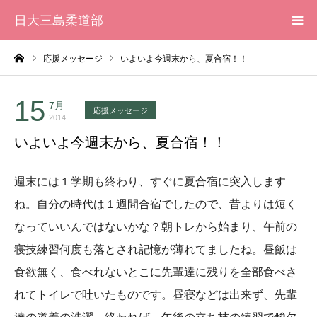
日大三島柔道部
ーム
応援メッセージ
いよいよ今週末から、夏合宿！！
HOME
柔道部 紹介
15
7月
応援メッセージ
2014
いよいよ今週末から、夏合宿！！
ブログ
週末には１学期も終わり、すぐに夏合宿に突入します
大会記録
ね。
自分の時代は１週間合宿でしたので、
昔よりは短く
写真集
なっていいんではないかな？朝トレから始まり、
午前の
寝技練習何度も落とされ記憶が薄れてましたね。
昼飯は
応援メッセージ一覧
食欲無く、
食べれないとこに先輩達に残りを全部食べさ
れてトイレで吐いたも
のです。昼寝などは出来ず、先輩
達の道着の洗濯、終われば、
午後の立ち技の練習で酸欠