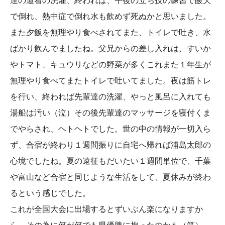
で倒れ、
熱中症で倒れ水も飲めず死ぬかと思いました。
また夕飯を無理やり食べされてまた、トイレで吐き、
水
ばかり飲んでましたね。父兄からの差し入れは、
すいか
やトマト、
キュウリなどの野菜が多くこれまた１年生が
無理やり食べてまたト
イレで吐いてました。夜は筋トレ
を行い、終われば先輩達の洗濯、
やっと風呂に入れても
湯船は汚い（泣）
その後先輩達のマッサージを寝付くま
でやらされ、
ヘトヘトでした。世の中の情報が一切入ら
ず、
合宿が終わり１週間振りに自宅へ帰れば浦島太郎の
心境でしたね。
夏の遠征もだいたい１週間単位で、
千葉
や富山など合宿と同じような生活をして、
夏休みが終わ
るという感じでした。
これが全国大会に出場するとずいぶん楽になりますか
ら、
その為に何が何でも県優勝に拘ったのかも（笑）