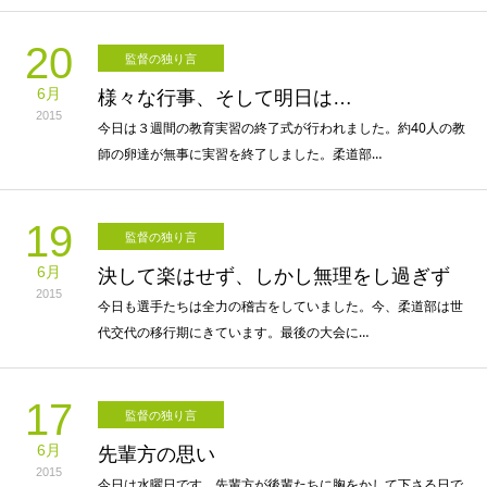
20
監督の独り言
6月
様々な行事、そして明日は…
2015
今日は３週間の教育実習の終了式が行われました。約40人の教
師の卵達が無事に実習を終了しました。柔道部…
19
監督の独り言
6月
決して楽はせず、しかし無理をし過ぎず
2015
今日も選手たちは全力の稽古をしていました。今、柔道部は世
代交代の移行期にきています。最後の大会に…
17
監督の独り言
6月
先輩方の思い
2015
今日は水曜日です。先輩方が後輩たちに胸をかして下さる日で