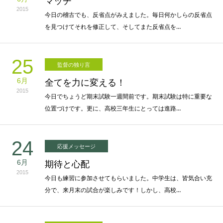
マッチ
2015
今日の稽古でも、反省点がみえました。毎日何かしらの反省点
を見つけてそれを修正して、そしてまた反省点を…
25
監督の独り言
6月
全てを力に変える！
2015
今日でちょうど期末試験一週間前です。期末試験は特に重要な
位置づけです。更に、高校三年生にとっては進路…
24
応援メッセージ
6月
期待と心配
2015
今日も練習に参加させてもらいました。中学生は、皆気合い充
分で、来月末の試合が楽しみです！しかし、高校…