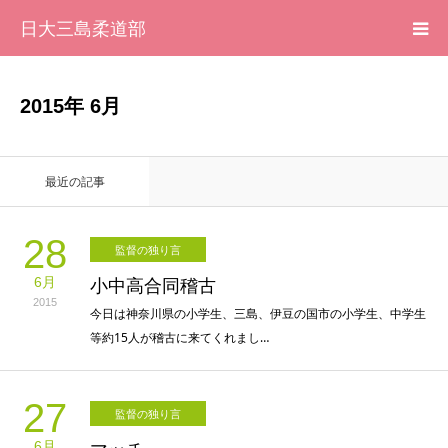
日大三島柔道部
HOME
2015年 6月
柔道部 紹介
最近の記事
ブログ
28
監督の独り言
大会記録
6月
小中高合同稽古
2015
写真集
今日は神奈川県の小学生、三島、伊豆の国市の小学生、中学生
等約15人が稽古に来てくれまし…
応援メッセージ一覧
27
監督の独り言
6月