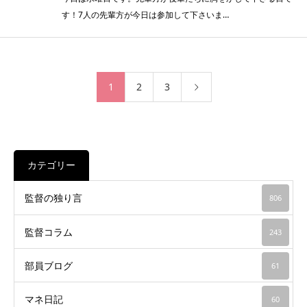
す！7人の先輩方が今日は参加して下さいま…
1
2
3
カテゴリー
監督の独り言
806
監督コラム
243
部員ブログ
61
マネ日記
60