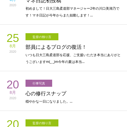
マネ日記初投稿
2020
初めまして！日大三島柔道部マネージャー2年の川口美湖乃で
す！マネ日記が今年からまた始動します！…
25
監督の独り言
8月
部員によるブログの復活！
2020
いつも日大三島柔道部を応援、ご支援いただき本当にありがと
うございますm(_ _)m今年の夏は本当…
20
行事写真
8月
心の修行スナップ
2020
穏やかな一日になりました。…
20
監督の独り言