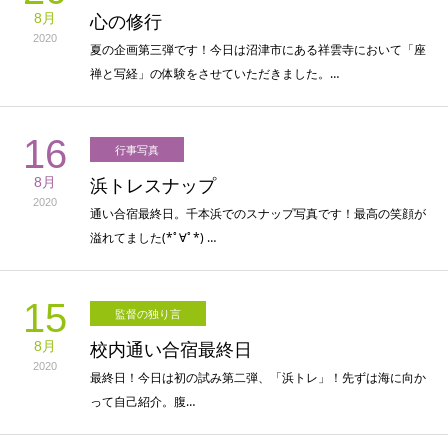
8月
心の修行
2020
夏の企画第三弾です！今日は沼津市にある祥雲寺において「座
禅と写経」の体験をさせていただきました。…
16
行事写真
8月
浜トレスナップ
2020
通い合宿最終日。千本浜でのスナップ写真です！最高の笑顔が
溢れてました(*ﾟ∀ﾟ*) …
15
監督の独り言
8月
校内通い合宿最終日
2020
最終日！今日は初の試み第二弾、「浜トレ」！先ずは海に向か
って自己紹介。腹…