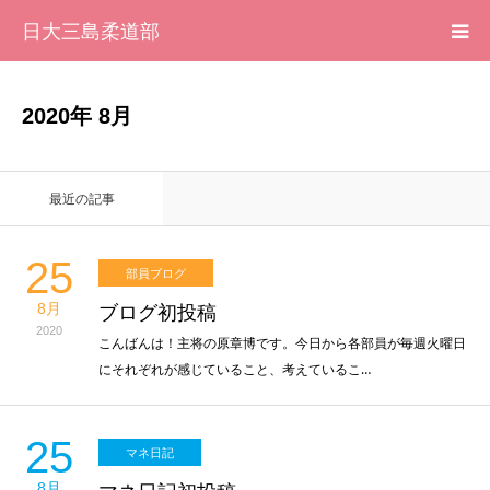
日大三島柔道部
HOME
2020年 8月
柔道部 紹介
最近の記事
ブログ
25
部員ブログ
大会記録
8月
ブログ初投稿
2020
写真集
こんばんは！主将の原章博です。今日から各部員が毎週火曜日
にそれぞれが感じていること、考えているこ…
応援メッセージ一覧
25
マネ日記
8月