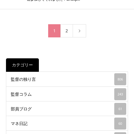
1
2
カテゴリー
監督の独り言
806
監督コラム
243
部員ブログ
61
マネ日記
60