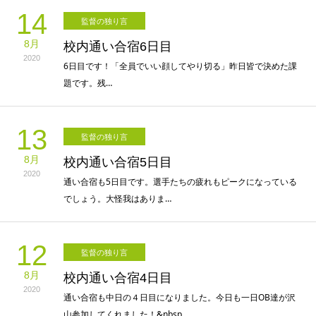
14
監督の独り言
8月
校内通い合宿6日目
2020
6日目です！「全員でいい顔してやり切る」昨日皆で決めた課
題です。残…
13
監督の独り言
8月
校内通い合宿5日目
2020
通い合宿も5日目です。選手たちの疲れもピークになっている
でしょう。大怪我はありま…
12
監督の独り言
8月
校内通い合宿4日目
2020
通い合宿も中日の４日目になりました。今日も一日OB達が沢
山参加してくれました！&nbsp…