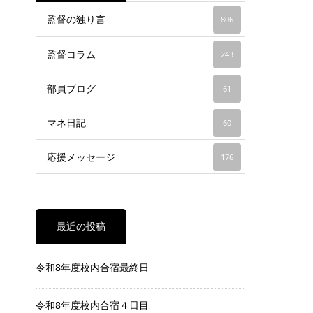
監督の独り言
806
監督コラム
243
部員ブログ
61
マネ日記
60
応援メッセージ
176
最近の投稿
令和8年度校内合宿最終日
令和8年度校内合宿４日目