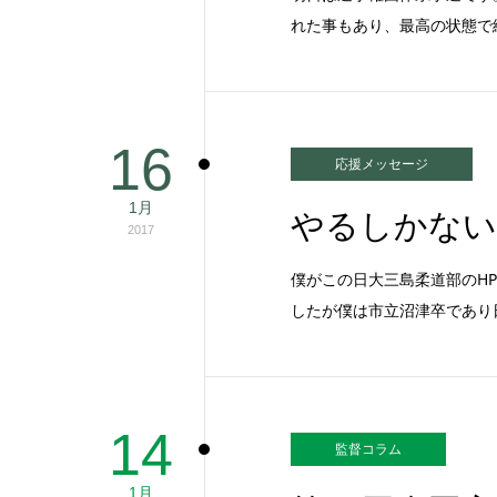
れた事もあり、最高の状態で
16
応援メッセージ
1月
やるしかない
2017
僕がこの日大三島柔道部のH
したが僕は市立沼津卒であり
14
監督コラム
1月