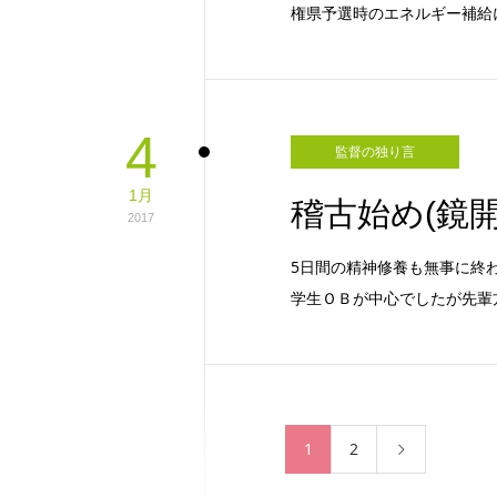
権県予選時のエネルギー補給
4
監督の独り言
1月
稽古始め(鏡
2017
5日間の精神修養も無事に終
学生ＯＢが中心でしたが先輩
1
2