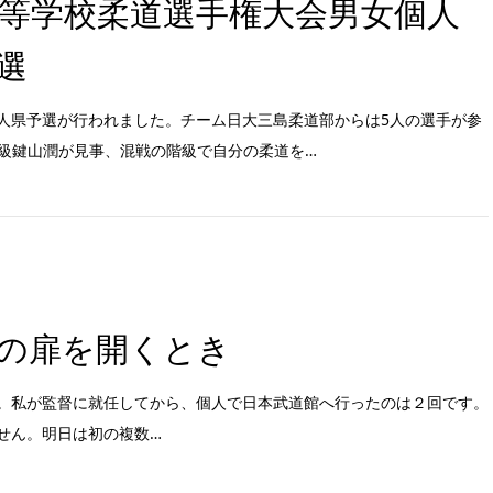
高等学校柔道選手権大会男女個人
選
人県予選が行われました。チーム日大三島柔道部からは5人の選手が参
g級鍵山潤が見事、混戦の階級で自分の柔道を…
の扉を開くとき
。私が監督に就任してから、個人で日本武道館へ行ったのは２回です。
せん。明日は初の複数…