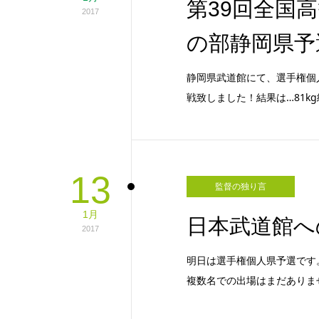
第39回全国
2017
の部静岡県予
静岡県武道館にて、選手権個
戦致しました！結果は…81k
13
監督の独り言
1月
日本武道館へ
2017
明日は選手権個人県予選です
複数名での出場はまだありま