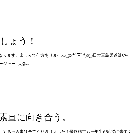
しょう！
ます。楽しみで仕方ありません(((o(*ﾟ▽ﾟ*)o)))日大三島柔道部やっ
ージャー 大森…
素直に向き合う。
。やるべき事は全てやりきりました！最終稽古も三年生が応援に来てく