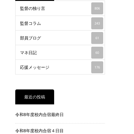
監督の独り言
806
監督コラム
243
部員ブログ
61
マネ日記
60
応援メッセージ
176
最近の投稿
令和8年度校内合宿最終日
令和8年度校内合宿４日目