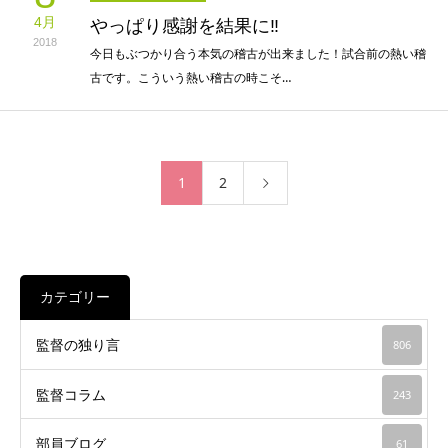
4月
やっぱり感謝を結果に‼︎
2018
今日もぶつかり合う本気の稽古が出来ました！試合前の熱い稽
古です。こういう熱い稽古の時こそ…
1
2
カテゴリー
監督の独り言
806
監督コラム
243
部員ブログ
61