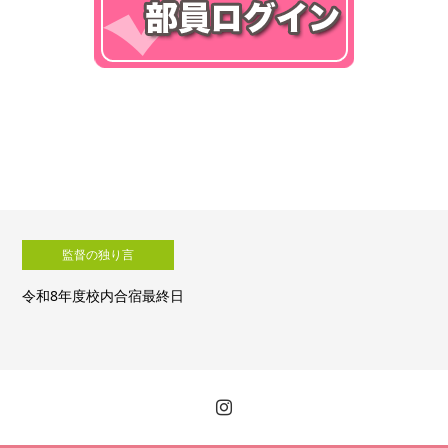
監督の独り言
年度校内合宿最終日
令和8