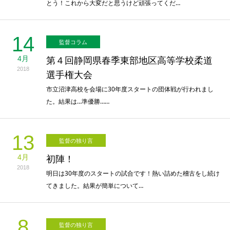
とう！これから大変だと思うけど頑張ってくだ…
14
監督コラム
4月
第４回静岡県春季東部地区高等学校柔道
2018
選手権大会
市立沼津高校を会場に30年度スタートの団体戦が行われまし
た。結果は…準優勝……
13
監督の独り言
4月
初陣！
2018
明日は30年度のスタートの試合です！熱い詰めた稽古をし続け
てきました。結果が簡単について…
8
監督の独り言