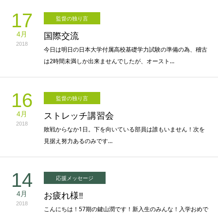
17
監督の独り言
4月
国際交流
2018
今日は明日の日本大学付属高校基礎学力試験の準備の為、稽古
は2時間未満しか出来ませんでしたが、オースト…
16
監督の独り言
4月
ストレッチ講習会
2018
敗戦からなか1日。下を向いている部員は誰もいません！次を
見据え努力あるのみです…
14
応援メッセージ
4月
お疲れ様‼︎
2018
こんにちは！57期の鍵山潤です！新入生のみんな！入学おめで