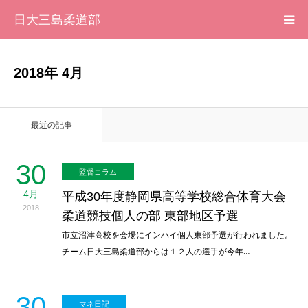
日大三島柔道部
HOME
2018年 4月
柔道部 紹介
最近の記事
ブログ
30
監督コラム
大会記録
4月
平成30年度静岡県高等学校総合体育大会
2018
写真集
柔道競技個人の部 東部地区予選
市立沼津高校を会場にインハイ個人東部予選が行われました。
チーム日大三島柔道部からは１２人の選手が今年…
応援メッセージ一覧
30
マネ日記