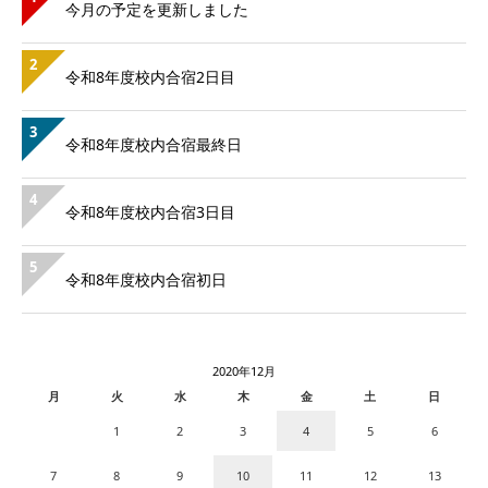
今月の予定を更新しました
2
令和8年度校内合宿2日目
3
令和8年度校内合宿最終日
4
令和8年度校内合宿3日目
5
令和8年度校内合宿初日
2020年12月
月
火
水
木
金
土
日
1
2
3
4
5
6
7
8
9
10
11
12
13