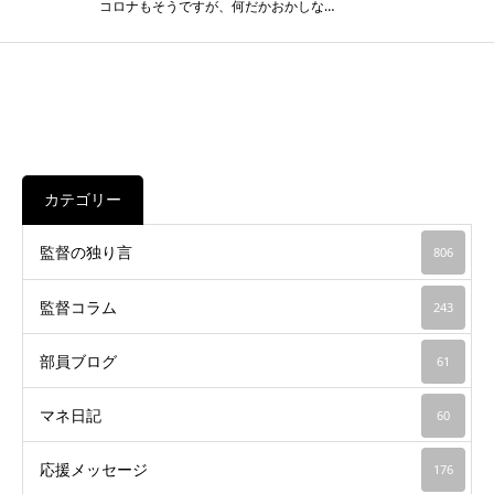
コロナもそうですが、何だかおかしな…
カテゴリー
監督の独り言
806
監督コラム
243
部員ブログ
61
マネ日記
60
応援メッセージ
176