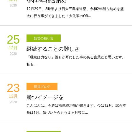
令和2年稽古納め
2020
12月29日、8時半より日大三島柔道部、令和2年稽古納めを盛
大に行う事ができました！大先輩のOB…
25
監督の独り言
12月
継続することの難しさ
2020
「継続は力なり」誰もが耳にした事のある言葉だと思います。
私も…
23
部員ブログ
12月
勝つイメージを
2020
こんばんは。今週は福澤純之輔が書きます。今は12月。試合本
番は1月。気づいたらもう１ヶ月後に…