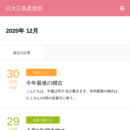
日大三島柔道部
HOME
2020年 12月
柔道部 紹介
最近の記事
ブログ
30
部員ブログ
大会記録
12月
今年最後の稽古
2020
写真集
こんにちは、今週は市川 丸が書きます。年内最後の稽古は、
たくさんのOBの先輩方に来て…
応援メッセージ一覧
29
監督の独り言
12月