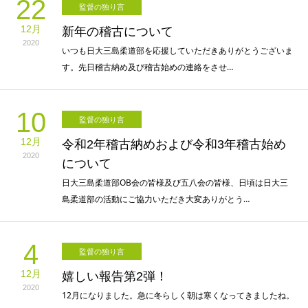
22
監督の独り言
12月
新年の稽古について
2020
いつも日大三島柔道部を応援していただきありがとうございま
す。先日稽古納め及び稽古始めの連絡をさせ…
10
監督の独り言
12月
令和2年稽古納めおよび令和3年稽古始め
2020
について
日大三島柔道部OB会の皆様及び五八会の皆様、日頃は日大三
島柔道部の活動にご協力いただき大変ありがとう…
4
監督の独り言
12月
嬉しい報告第2弾！
2020
12月になりました。急に冬らしく朝は寒くなってきましたね。