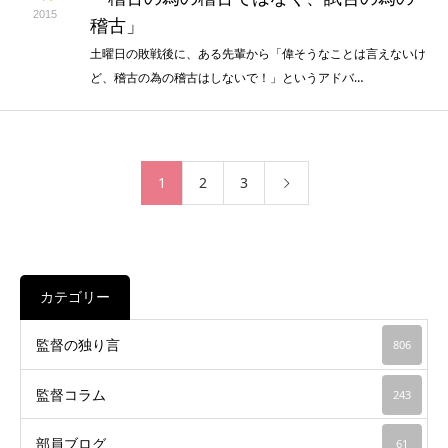
2015
稽古」
土曜日の敗戦後に、ある先輩から「偉そうなことは言えないけ
ど、稽古の為の稽古はしないで！」というアドバ…
1
2
3
カテゴリー
監督の独り言
806
監督コラム
243
部員ブログ
61