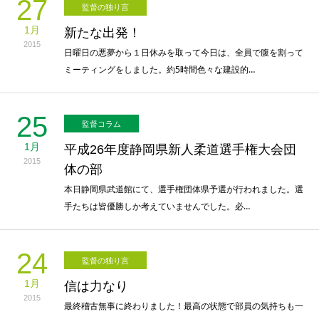
27
監督の独り言
1月
新たな出発！
2015
日曜日の悪夢から１日休みを取って今日は、全員で腹を割って
ミーティングをしました。約5時間色々な建設的…
25
監督コラム
1月
平成26年度静岡県新人柔道選手権大会団
2015
体の部
本日静岡県武道館にて、選手権団体県予選が行われました。選
手たちは皆優勝しか考えていませんでした。必…
24
監督の独り言
1月
信は力なり
2015
最終稽古無事に終わりました！最高の状態で部員の気持ちも一