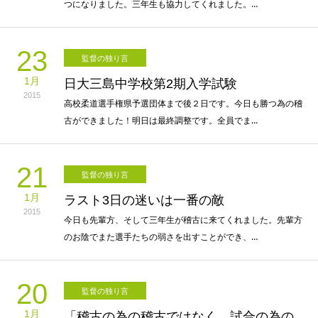
つになりました。三年生も協力してくれました。…
23
監督の独り言
1月
日大三島中学校第2期入学試験
2015
高校柔道選手権県予選団体まで後２日です。今日も勝つ為の稽
古ができました！明日は最終調整です。全員でま…
21
監督の独り言
1月
ラスト3日の迷いは一番の敵
2015
今日も先輩方、そして三年生が稽古に来てくれました。先輩方
のお陰でまた選手たちの弱さを出すことができ、…
20
監督の独り言
1月
「稽古の為の稽古ではなく、試合の為の