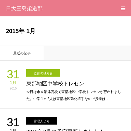
日大三島柔道部
HOME
2015年 1月
柔道部 紹介
最近の記事
ブログ
31
監督の独り言
大会記録
1月
東部地区中学校トレセン
2015
写真集
今日は市立沼津高校で東部地区中学校トレセンが行われまし
た。中学生の2人は東部地区強化選手なので授業は…
応援メッセージ一覧
31
管理人より
1月