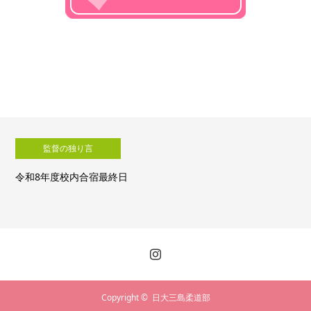
監督の独り言
令和8年度校内合宿４日目
Copyright ©
日大三島柔道部