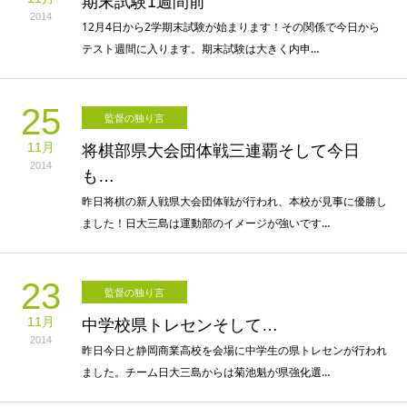
期末試験1週間前
2014
12月4日から2学期末試験が始まります！その関係で今日から
テスト週間に入ります。期末試験は大きく内申…
25
監督の独り言
11月
将棋部県大会団体戦三連覇そして今日
2014
も…
昨日将棋の新人戦県大会団体戦が行われ、本校が見事に優勝し
ました！日大三島は運動部のイメージが強いです…
23
監督の独り言
11月
中学校県トレセンそして…
2014
昨日今日と静岡商業高校を会場に中学生の県トレセンが行われ
ました。チーム日大三島からは菊池魁が県強化選…