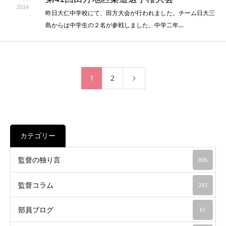
2014
昨日大仁中学校にて、田方大会が行われました。チーム日大三
島からは中学生の２名が参戦しました。中学二年…
1
2
カテゴリー
監督の独り言
806
監督コラム
243
部員ブログ
61