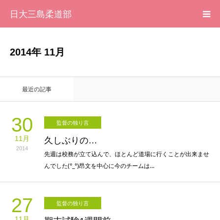
日大三島柔道部
HOME
2014年 11月
柔道部 紹介
最近の記事
ブログ
30
監督の独り言
大会記録
11月
久しぶりの…
2014
写真集
先週は校務が立て込んで、ほとんど道場に行くことが出来ませ
んでした(°_°)昂文を中心に今のチームは…
応援メッセージ一覧
27
監督の独り言
11月