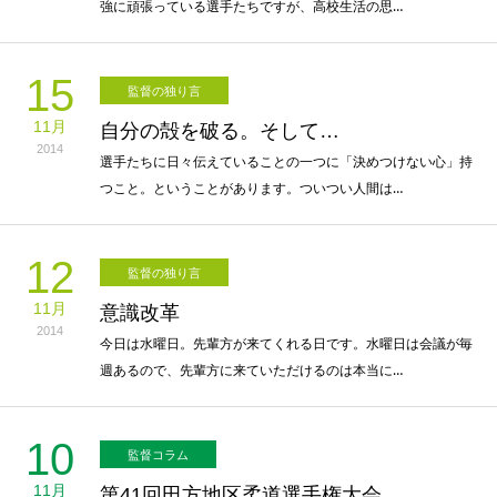
強に頑張っている選手たちですが、高校生活の思…
15
監督の独り言
11月
自分の殻を破る。そして…
2014
選手たちに日々伝えていることの一つに「決めつけない心」持
つこと。ということがあります。ついつい人間は…
12
監督の独り言
11月
意識改革
2014
今日は水曜日。先輩方が来てくれる日です。水曜日は会議が毎
週あるので、先輩方に来ていただけるのは本当に…
10
監督コラム
11月
第41回田方地区柔道選手権大会