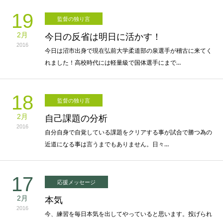
19
監督の独り言
2月
今日の反省は明日に活かす！
2016
今日は沼市出身で現在弘前大学柔道部の泉選手が稽古に来てく
れました！高校時代には軽量級で国体選手にまで…
18
監督の独り言
2月
自己課題の分析
2016
自分自身で自覚している課題をクリアする事が試合で勝つ為の
近道になる事は言うまでもありません。日々…
17
応援メッセージ
2月
本気
2016
今、練習を毎日本気を出してやっていると思います。投げられ