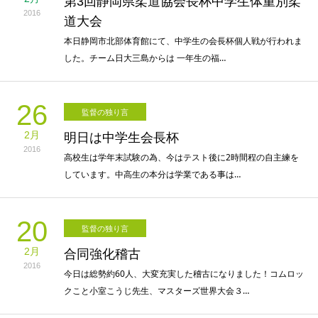
第3回静岡県柔道協会長杯中学生体重別柔
2016
道大会
本日静岡市北部体育館にて、中学生の会長杯個人戦が行われま
した。チーム日大三島からは 一年生の福…
26
監督の独り言
2月
明日は中学生会長杯
2016
高校生は学年末試験の為、今はテスト後に2時間程の自主練を
しています。中高生の本分は学業である事は…
20
監督の独り言
2月
合同強化稽古
2016
今日は総勢約60人、大変充実した稽古になりました！コムロッ
クこと小室こうじ先生、マスターズ世界大会３…