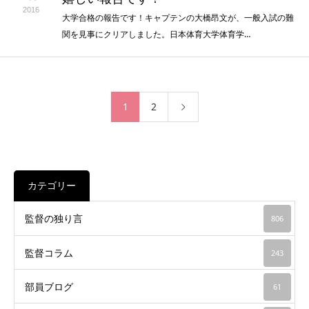
2016
大学合格の報告です！キャプテンの大橋昂文が、一般入試の難
関を見事にクリアしました。日本体育大学体育学…
1
2
カテゴリー
監督の独り言
806
監督コラム
243
部員ブログ
61