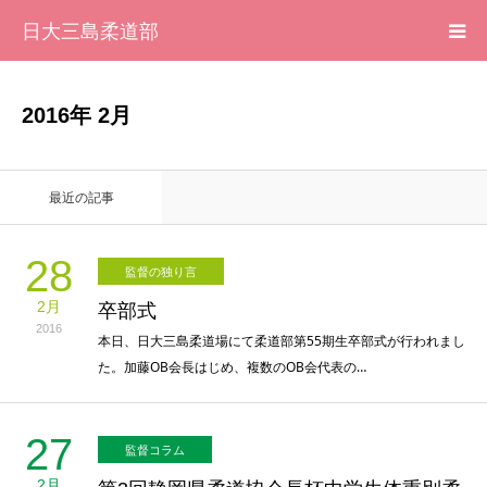
日大三島柔道部
HOME
2016年 2月
柔道部 紹介
最近の記事
ブログ
28
監督の独り言
大会記録
2月
卒部式
2016
写真集
本日、日大三島柔道場にて柔道部第55期生卒部式が行われまし
た。加藤OB会長はじめ、複数のOB会代表の…
応援メッセージ一覧
27
監督コラム
2月