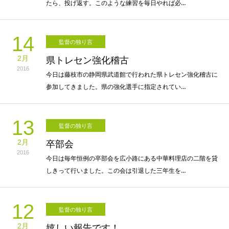
たら、投げ返す。このような練習を毎日やれば必…
14
監督の独り言
2月
県トレセン強化稽古
2016
今日は藤枝市の静岡県武道館で行われた県トレセン強化稽古に
参加してきました。県の強化選手に指定されてい…
13
監督の独り言
2月
卒部会
2016
今日は毎年恒例の卒部会を広小路にある中華料理店の二階を貸
しきって行いました。この会は引退した三年生を…
12
監督の独り言
2月
嬉しい報告です！