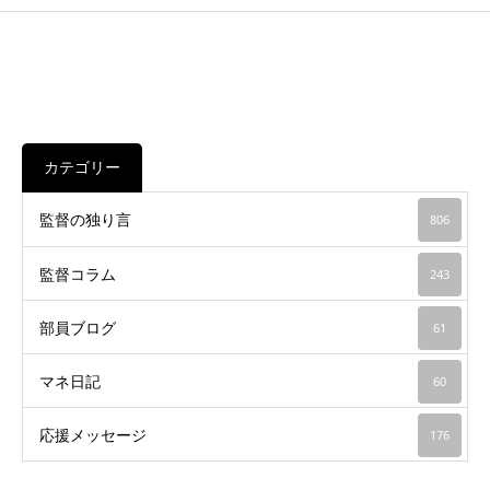
カテゴリー
監督の独り言
806
監督コラム
243
部員ブログ
61
マネ日記
60
応援メッセージ
176