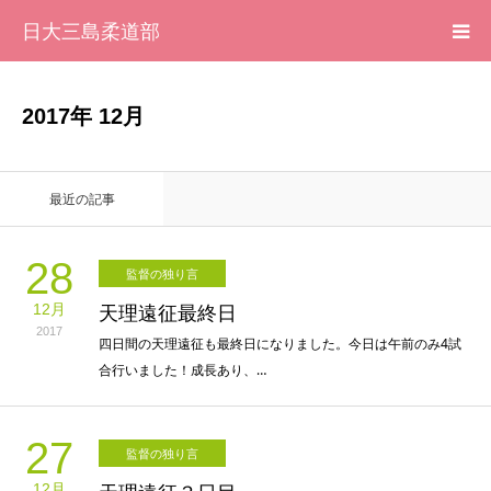
日大三島柔道部
HOME
2017年 12月
柔道部 紹介
最近の記事
ブログ
28
監督の独り言
大会記録
12月
天理遠征最終日
2017
写真集
四日間の天理遠征も最終日になりました。今日は午前のみ4試
合行いました！成長あり、…
応援メッセージ一覧
27
監督の独り言
12月