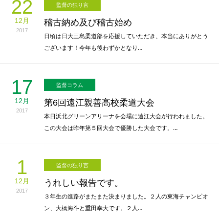
22
監督の独り言
12月
稽古納め及び稽古始め
2017
日頃は日大三島柔道部を応援していただき、本当にありがとう
ございます！今年も後わずかとなり…
17
監督コラム
12月
第6回遠江親善高校柔道大会
2017
本日浜北グリーンアリーナを会場に遠江大会が行われました。
この大会は昨年第５回大会で優勝した大会です。…
1
監督の独り言
12月
うれしい報告です。
2017
３年生の進路がまたまた決まりました。２人の東海チャンピオ
ン、大橋海斗と重田幸大です。２人…