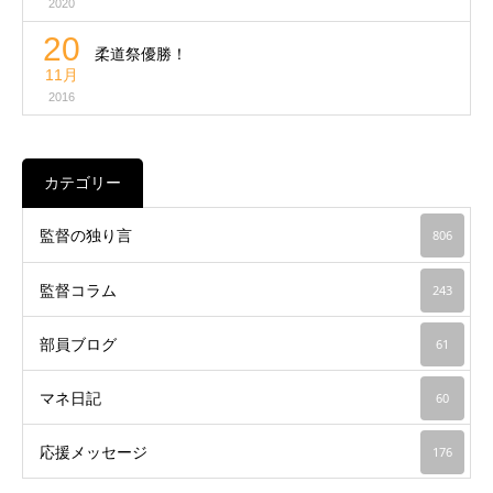
2020
20
柔道祭優勝！
11月
2016
カテゴリー
監督の独り言
806
監督コラム
243
部員ブログ
61
マネ日記
60
応援メッセージ
176