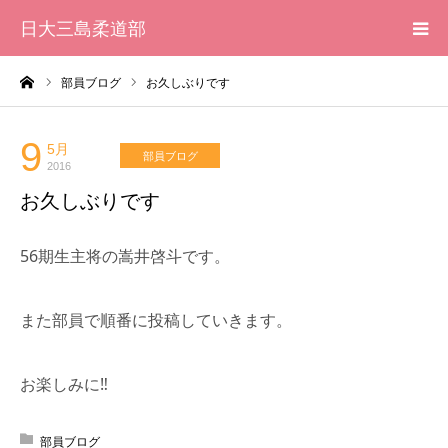
日大三島柔道部
ーム
部員ブログ
お久しぶりです
HOME
柔道部 紹介
9
5月
部員ブログ
2016
お久しぶりです
ブログ
56期生主将の嵩井啓斗です。
大会記録
写真集
また部員で順番に投稿していきます。
応援メッセージ一覧
お楽しみに‼︎
部員ブログ