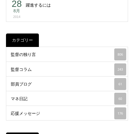
28
躍進するには
8月
2014
カテゴリー
監督の独り言
806
監督コラム
243
部員ブログ
61
マネ日記
60
応援メッセージ
176