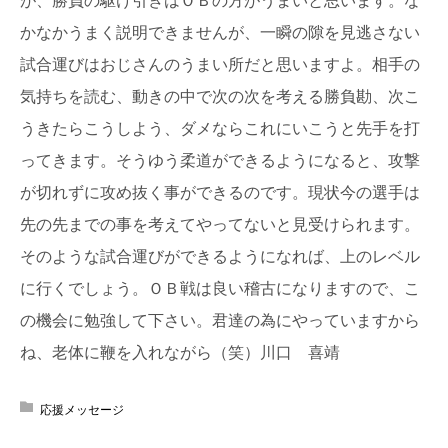
かなかうまく説明できませんが、
一瞬の隙を見逃さない
試合運びはおじさんのうまい所だと思います
よ。相手の
気持ちを読む、動きの中で次の次を考える勝負勘、
次こ
うきたらこうしよう、
ダメならこれにいこうと先手を打
ってきます。
そうゆう柔道ができるようになると、
攻撃
が切れずに攻め抜く事ができるのです。
現状今の選手は
先の先までの事を考えてやってないと見受けられま
す。
そのような試合運びができるようになれば、
上のレベル
に行くでしょう。ＯＢ戦は良い稽古になりますので、
こ
の機会に勉強して下さい。君達の為にやっていますから
ね、
老体に鞭を入れながら（笑）川口 喜靖
応援メッセージ