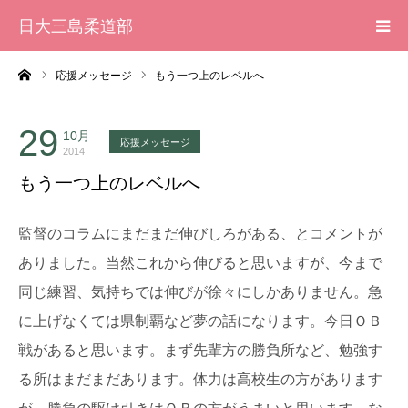
日大三島柔道部
ーム
応援メッセージ
もう一つ上のレベルへ
HOME
柔道部 紹介
29
10月
応援メッセージ
2014
もう一つ上のレベルへ
ブログ
監督のコラムにまだまだ伸びしろがある、
とコメントが
大会記録
ありました。当然これから伸びると思いますが、
今まで
写真集
同じ練習、気持ちでは伸びが徐々にしかありません。
急
に上げなくては県制覇など夢の話になります。
今日ＯＢ
応援メッセージ一覧
戦があると思います。まず先輩方の勝負所など、
勉強す
る所はまだまだあります。体力は高校生の方があります
が、
勝負の駆け引きはＯＢの方がうまいと思います。
な