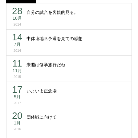
28
自分の試合を客観的見る。
10月
2014
14
中体連地区予選を見ての感想
7月
2014
11
来週は修学旅行だね
11月
2015
17
いよいよ正念場
5月
2017
20
団体戦に向けて
1月
2016