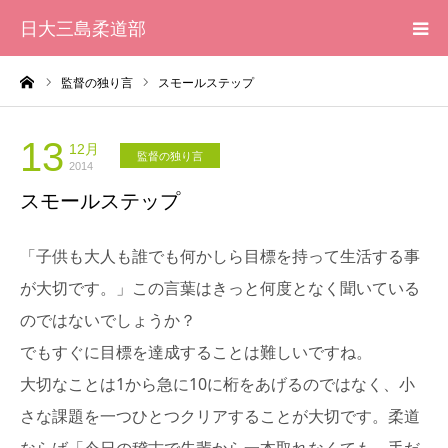
日大三島柔道部
ーム
監督の独り言
スモールステップ
HOME
柔道部 紹介
13
12月
監督の独り言
2014
スモールステップ
ブログ
「子供も大人も誰でも何かしら目標を持って生活する事
大会記録
が大切です。」この言葉はきっと何度となく聞いている
写真集
のではないでしょうか？
でもすぐに目標を達成することは難しいですね。
応援メッセージ一覧
大切なことは1から急に10に桁をあげるのではなく、小
さな課題を一つひとつクリアすることが大切です。柔道
ならば「今日の稽古で先輩から一本取れなくても、手だ