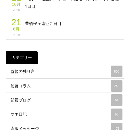
10月
1日目
2016
21
豊橋桜丘遠征２日目
8月
2019
カテゴリー
監督の独り言
806
監督コラム
243
部員ブログ
61
マネ日記
60
応援メッセージ
176