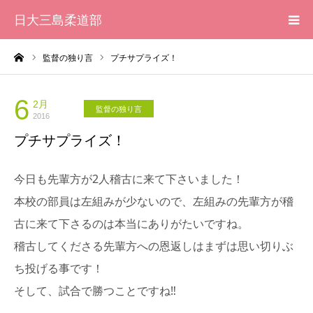
日大三島柔道部
ーム
監督の独り言
プチサプライズ！
HOME
柔道部 紹介
6
2月
監督の独り言
2016
プチサプライズ！
ブログ
今日も先輩方が2人稽古に来て下さいました！
大会記録
本校の部員は左組みが少ないので、左組みの先輩方が稽
写真集
古に来て下さるのは本当にありがたいですね。
稽古してくださる先輩方への恩返しはまずは思い切りぶ
応援メッセージ一覧
ち投げる事です！
そして、試合で勝つことですね‼︎