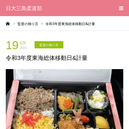
日大三島柔道部
ーム
監督の独り言
令和3年度東海総体移動日&計量
HOME
柔道部 紹介
19
6月
監督の独り言
2021
令和3年度東海総体移動日&計量
ブログ
大会記録
写真集
応援メッセージ一覧