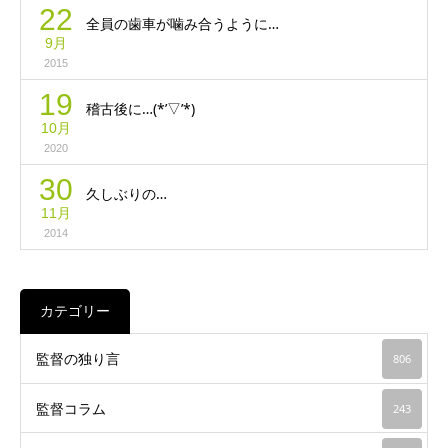
22
全員の歯車が噛み合うように…
9月
2015
19
稽古後に…(*’▽’*)
10月
2020
30
久しぶりの…
11月
2014
カテゴリー
監督の独り言
806
監督コラム
243