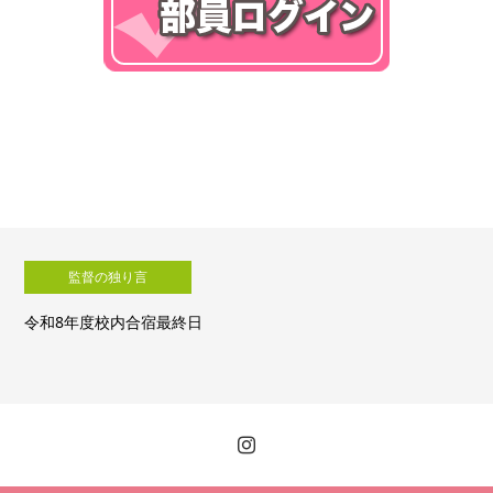
監督の独り言
日
令和8年度校内合宿４日