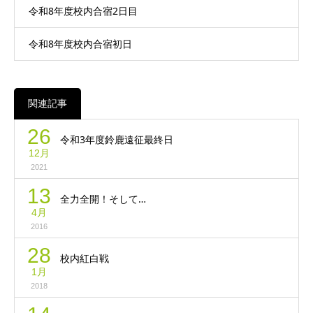
令和8年度校内合宿2日目
令和8年度校内合宿初日
関連記事
26
令和3年度鈴鹿遠征最終日
12月
2021
13
全力全開！そして…
4月
2016
28
校内紅白戦
1月
2018