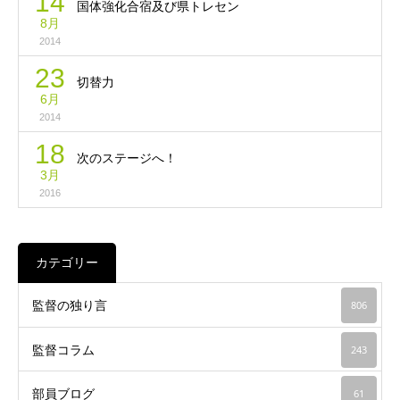
14
国体強化合宿及び県トレセン
8月
2014
23
切替力
6月
2014
18
次のステージへ！
3月
2016
カテゴリー
監督の独り言
806
監督コラム
243
部員ブログ
61