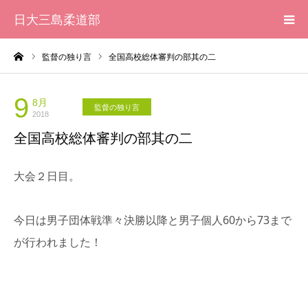
日大三島柔道部
ーム
監督の独り言
全国高校総体審判の部其の二
HOME
柔道部 紹介
9
8月
監督の独り言
2018
全国高校総体審判の部其の二
ブログ
大会２日目。
大会記録
写真集
今日は男子団体戦準々決勝以降と男子個人60から73まで
が行われました！
応援メッセージ一覧