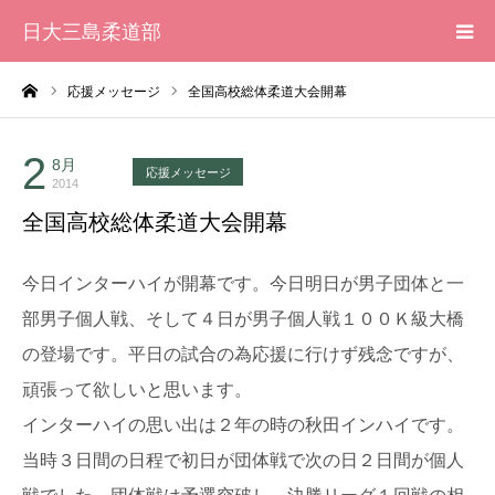
日大三島柔道部
ーム
応援メッセージ
全国高校総体柔道大会開幕
HOME
柔道部 紹介
2
8月
応援メッセージ
2014
全国高校総体柔道大会開幕
ブログ
今日インターハイが開幕です。今日明日が男子団体と一
大会記録
部男子個人戦、そして４日が男子個人戦１００Ｋ級大橋
写真集
の登場です。平日の試合の為応援に行けず残念ですが、
頑張って欲しいと思います。
応援メッセージ一覧
インターハイの思い出は２年の時の秋田インハイです。
当時３日間の日程で初日が団体戦で次の日２日間が個人
戦でした。団体戦は予選突破し、決勝リーグ１回戦の相