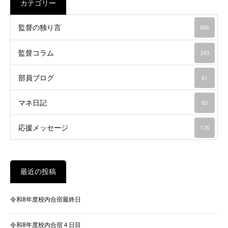
カテゴリー
監督の独り言
806
監督コラム
243
部員ブログ
61
マネ日記
60
応援メッセージ
176
最近の投稿
令和8年度校内合宿最終日
令和8年度校内合宿４日目